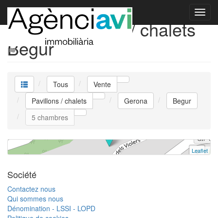
Vente Pavillons / chalets
Begur
Pavillon /chalet
Tous
Vente
Begur
5 chambres | 1.995.000 €
Pavillons / chalets
Gerona
Begur
Réf. V0354 | Vente
5 chambres
Leaflet
+
−
Société
Contactez nous
Qui sommes nous
Dénomination - LSSI - LOPD