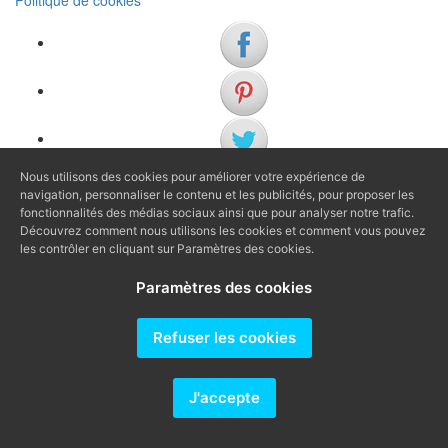
Politique de cookies
Nous utilisons des cookies pour améliorer votre expérience de
navigation, personnaliser le contenu et les publicités, pour proposer les
(+34) 972 622 505
fonctionnalités des médias sociaux ainsi que pour analyser notre trafic.
(+34) 638 983 816
Découvrez comment nous utilisons les cookies et comment vous pouvez
les contrôler en cliquant sur Paramètres des cookies.
info@agenciaavi.cat
Paramètres des cookies
Refuser les cookies
J'accepte
Producido por