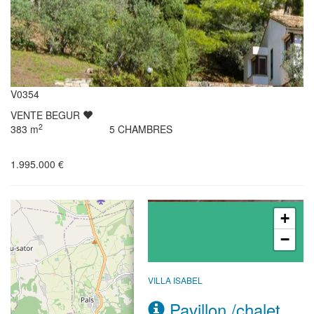
V0354
VENTE
BEGUR
2
383
m
5
CHAMBRES
1.995.000 €
+
−
VILLA ISABEL
Pavillon /chalet