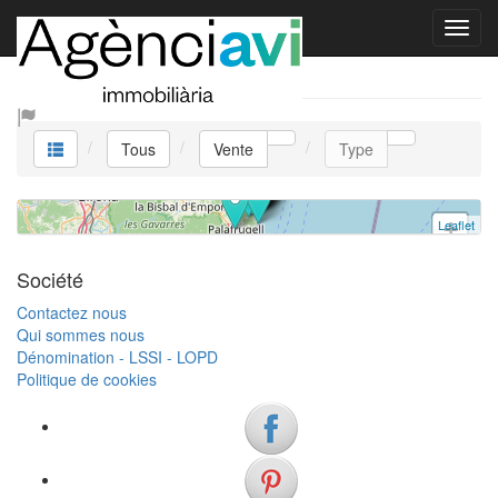
Maison
Vente
Begur
3 chambres
Réf. V0385 | Vente
Tous
Vente
Type
Leaflet
+
−
Société
Contactez nous
Qui sommes nous
Dénomination - LSSI - LOPD
Politique de cookies