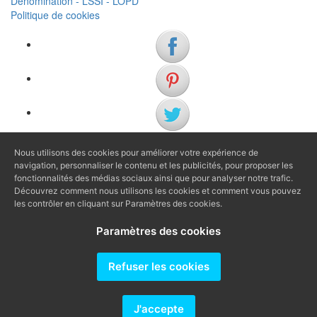
Dénomination - LSSI - LOPD
Politique de cookies
Nous utilisons des cookies pour améliorer votre expérience de
(+34) 972 622 505
navigation, personnaliser le contenu et les publicités, pour proposer les
(+34) 638 983 816
fonctionnalités des médias sociaux ainsi que pour analyser notre trafic.
Découvrez comment nous utilisons les cookies et comment vous pouvez
les contrôler en cliquant sur Paramètres des cookies.
info@agenciaavi.cat
Paramètres des cookies
Refuser les cookies
Producido por
J'accepte