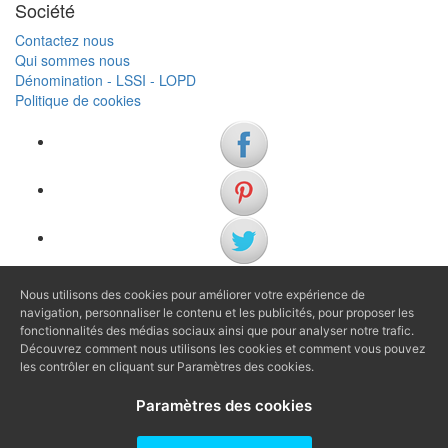
Société
Contactez nous
Qui sommes nous
Dénomination - LSSI - LOPD
Politique de cookies
Nous utilisons des cookies pour améliorer votre expérience de
(+34) 972 622 505
navigation, personnaliser le contenu et les publicités, pour proposer les
(+34) 638 983 816
fonctionnalités des médias sociaux ainsi que pour analyser notre trafic.
Découvrez comment nous utilisons les cookies et comment vous pouvez
les contrôler en cliquant sur Paramètres des cookies.
info@agenciaavi.cat
Paramètres des cookies