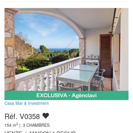
Casa Mar & Investment
Réf. V0358
2
154
m
|
3
CHAMBRES
VENTE | MAISON à BEGUR