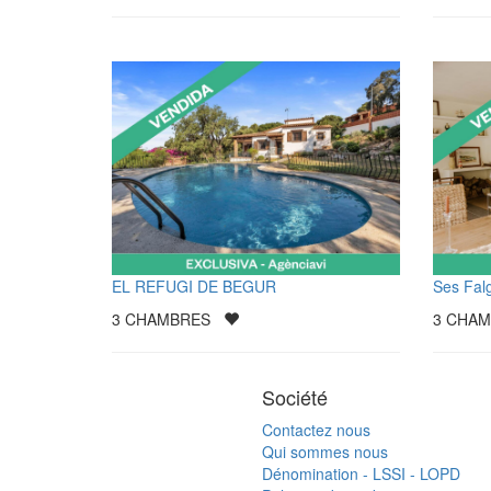
EL REFUGI DE BEGUR
Ses Fal
3
CHAMBRES
3
CHA
Société
Contactez nous
Qui sommes nous
Dénomination - LSSI - LOPD