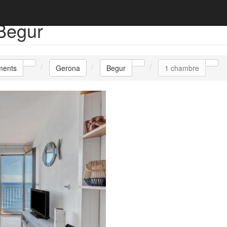
Begur
ments
Gerona
Begur
1 chambre